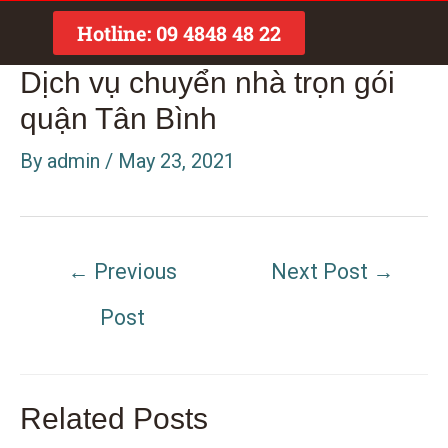
Skip
Post
Hotline: 09 4848 48 22
to
navigation
Dịch vụ chuyển nhà trọn gói
content
quận Tân Bình
By
admin
/
May 23, 2021
←
Previous
Next Post
→
Post
Related Posts