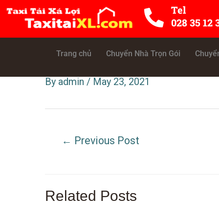
Skip
Post
Tel
028 35 12 
to
navigation
content
Trang chủ
Chuyển Nhà Trọn Gói
Chuyển
Dịch vụ chuyển nhà trọn 
By
admin
/
May 23, 2021
←
Previous Post
Related Posts